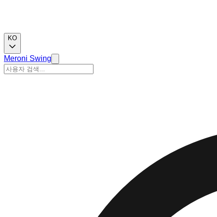
KO
Meroni Swing