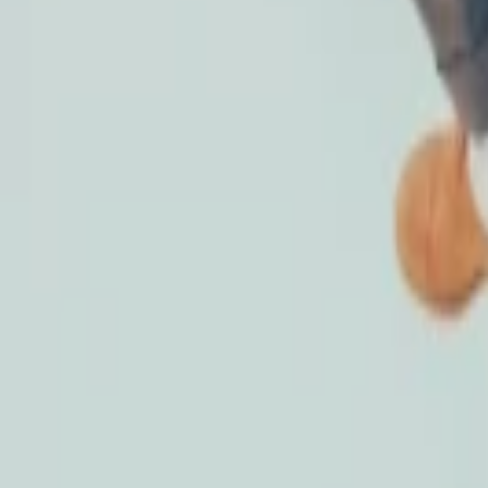
KO
Meroni Swing