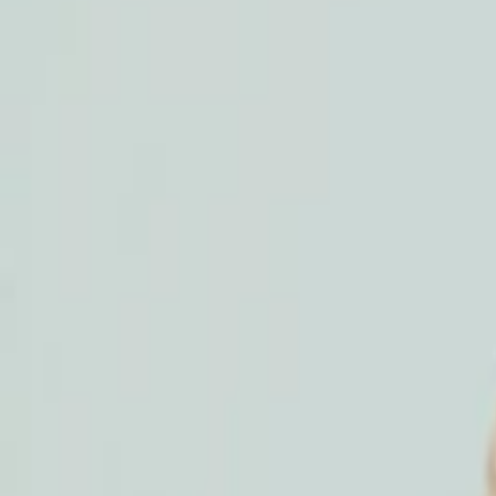
소셜댄스
행사
강습
팀
동호회/학원
파트너십