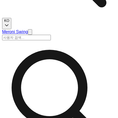
KO
Meroni Swing