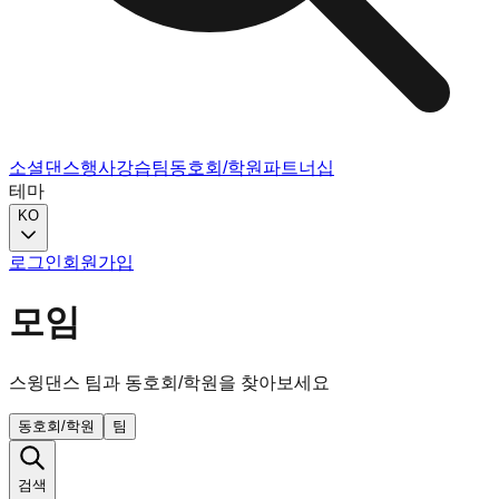
소셜댄스
행사
강습
팀
동호회/학원
파트너십
테마
KO
로그인
회원가입
모임
스윙댄스 팀과 동호회/학원을 찾아보세요
동호회/학원
팀
검색