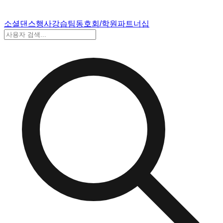
소셜댄스
행사
강습
팀
동호회/학원
파트너십