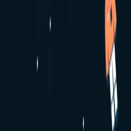
소셜댄스
행사
강습
팀
동호회/학원
파트너십