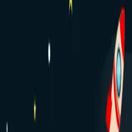
KO
Meroni Swing