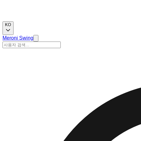
KO
Meroni Swing