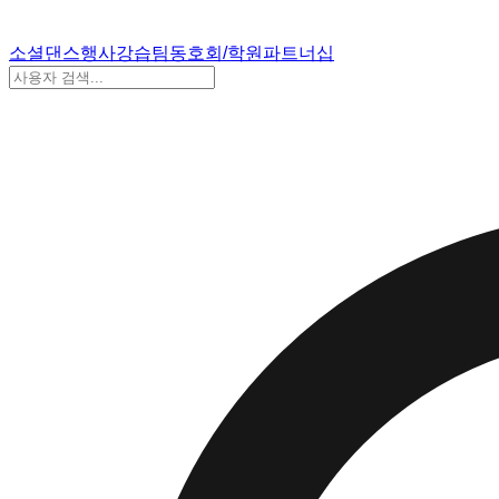
소셜댄스
행사
강습
팀
동호회/학원
파트너십