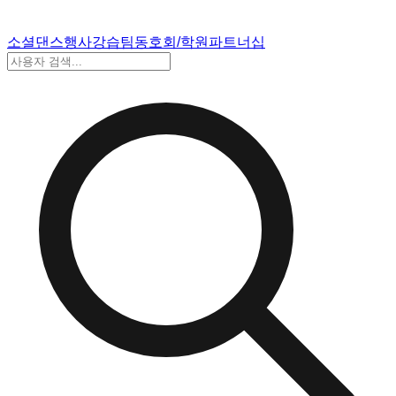
소셜댄스
행사
강습
팀
동호회/학원
파트너십