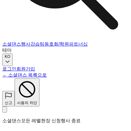
소셜댄스
행사
강습
팀
동호회/학원
파트너십
테마
KO
로그인
회원가입
← 소셜댄스 목록으로
신고
사용자 차단
소셜댄스
모든 레벨
현장 신청
행사 종료