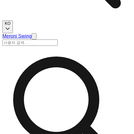
KO
Meroni Swing