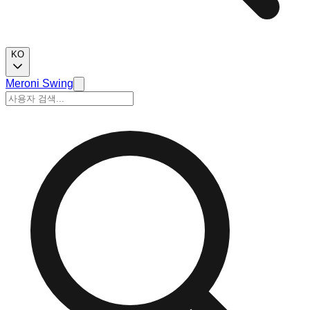
KO
Meroni Swing