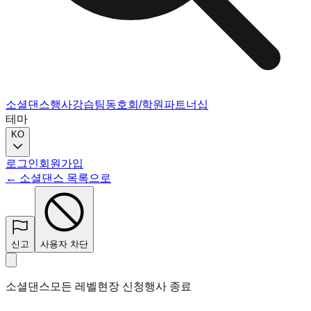
소셜댄스
행사
강습
팀
동호회/학원
파트너십
테마
KO
로그인
회원가입
← 소셜댄스 목록으로
신고
사용자 차단
소셜댄스
모든 레벨
현장 신청
행사 종료