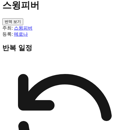
스윙피버
번역 보기
주최:
스윙피버
등록:
메로나
반복 일정