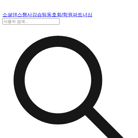
소셜댄스
행사
강습
팀
동호회/학원
파트너십