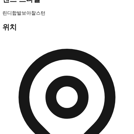
린디합
발보아
찰스턴
위치