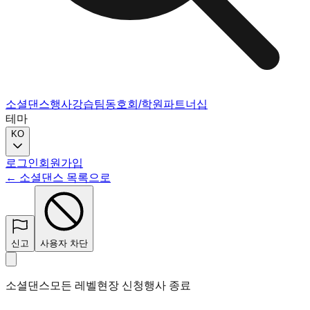
소셜댄스
행사
강습
팀
동호회/학원
파트너십
테마
KO
로그인
회원가입
← 소셜댄스 목록으로
신고
사용자 차단
소셜댄스
모든 레벨
현장 신청
행사 종료