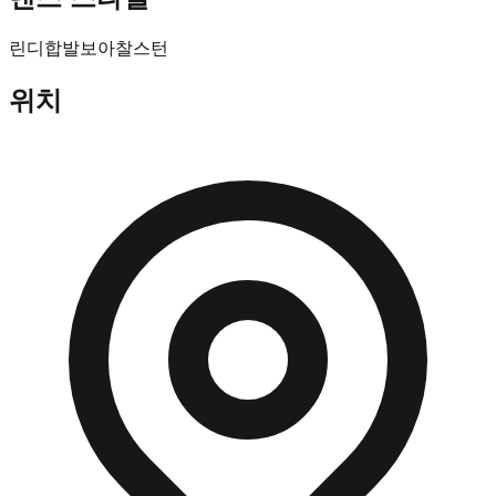
린디합
발보아
찰스턴
위치