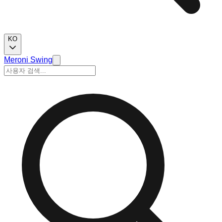
KO
Meroni Swing