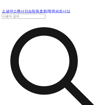
소셜댄스
행사
강습
팀
동호회/학원
파트너십