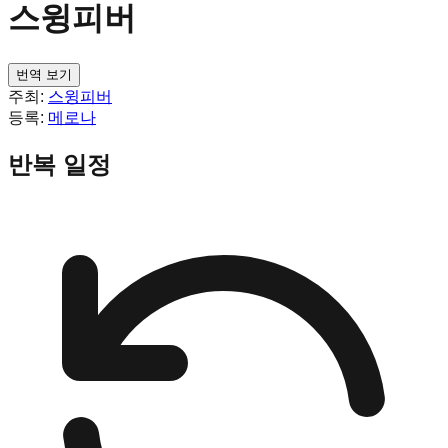
스윙피버
번역 보기
주최:
스윙피버
등록:
메로나
반복 일정