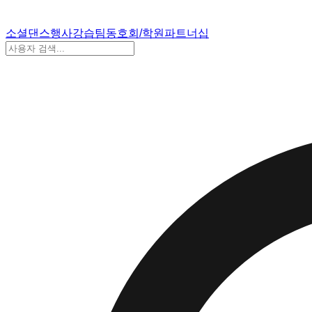
소셜댄스
행사
강습
팀
동호회/학원
파트너십