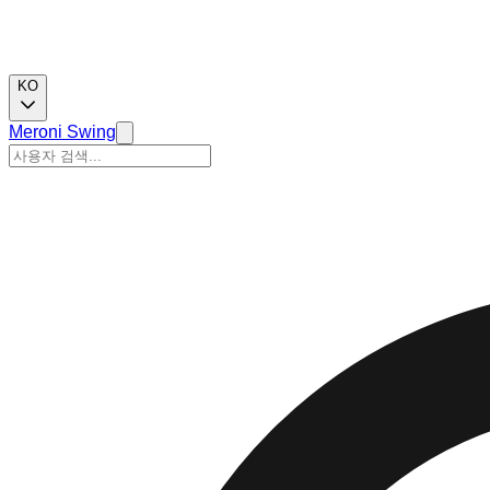
KO
Meroni Swing