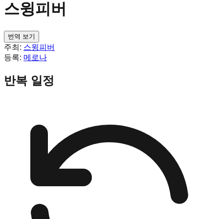
스윙피버
번역 보기
주최:
스윙피버
등록:
메로나
반복 일정