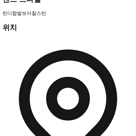
린디합
발보아
찰스턴
위치