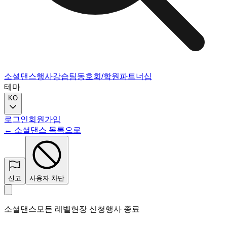
소셜댄스
행사
강습
팀
동호회/학원
파트너십
테마
KO
로그인
회원가입
← 소셜댄스 목록으로
신고
사용자 차단
소셜댄스
모든 레벨
현장 신청
행사 종료