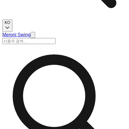
KO
Meroni Swing