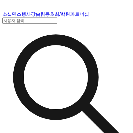
소셜댄스
행사
강습
팀
동호회/학원
파트너십