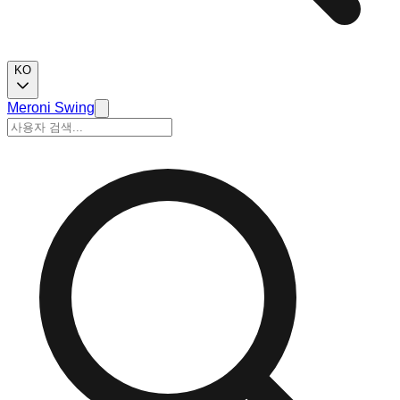
KO
Meroni Swing