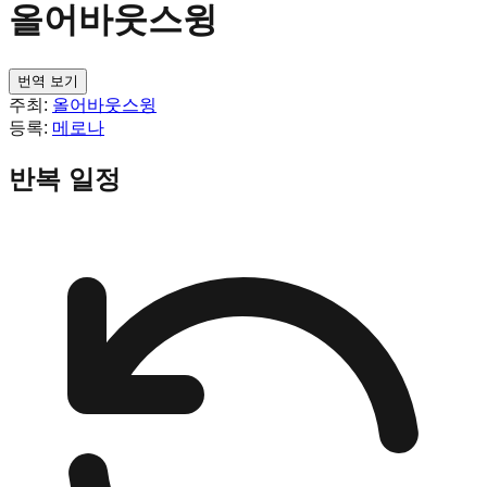
올어바웃스윙
번역 보기
주최:
올어바웃스윙
등록:
메로나
반복 일정