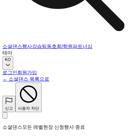
소셜댄스
행사
강습
팀
동호회/학원
파트너십
테마
KO
로그인
회원가입
← 소셜댄스 목록으로
신고
사용자 차단
소셜댄스
모든 레벨
현장 신청
행사 종료