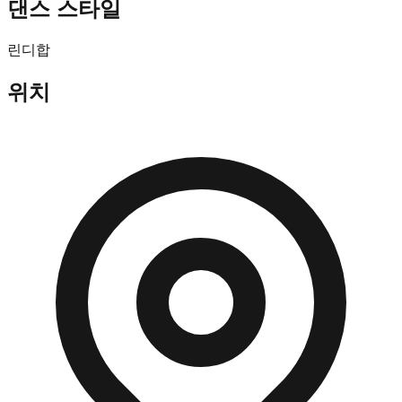
댄스 스타일
린디합
위치