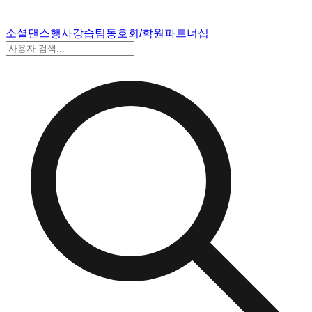
소셜댄스
행사
강습
팀
동호회/학원
파트너십