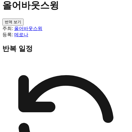
올어바웃스윙
번역 보기
주최:
올어바웃스윙
등록:
메로나
반복 일정