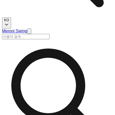
KO
Meroni Swing