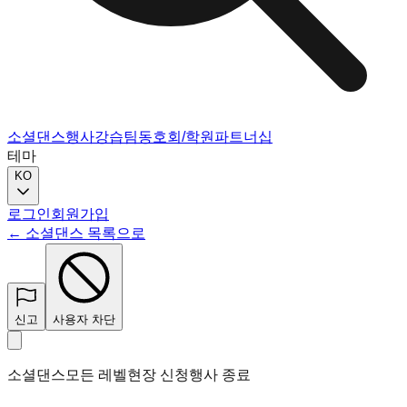
소셜댄스
행사
강습
팀
동호회/학원
파트너십
테마
KO
로그인
회원가입
← 소셜댄스 목록으로
신고
사용자 차단
소셜댄스
모든 레벨
현장 신청
행사 종료