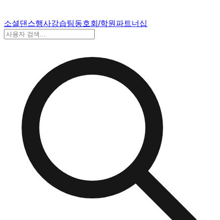
소셜댄스
행사
강습
팀
동호회/학원
파트너십