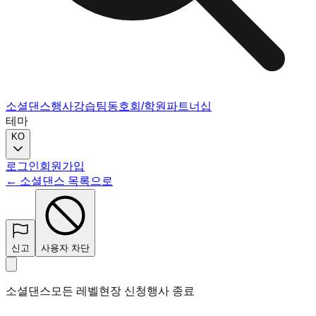
소셜댄스
행사
강습
팀
동호회/학원
파트너십
테마
KO
로그인
회원가입
← 소셜댄스 목록으로
신고
사용자 차단
소셜댄스
모든 레벨
현장 신청
행사 종료