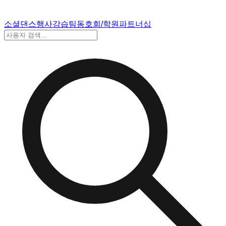
소셜댄스
행사
강습
팀
동호회/학원
파트너십