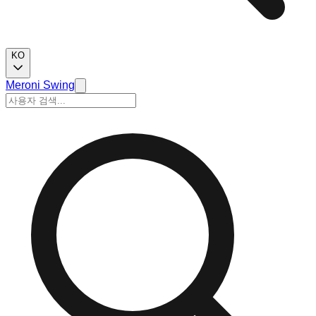
KO
Meroni Swing