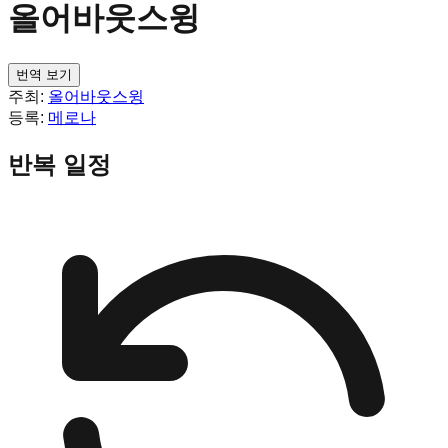
올어바웃스윙
번역 보기
주최:
올어바웃스윙
등록:
메로나
반복 일정