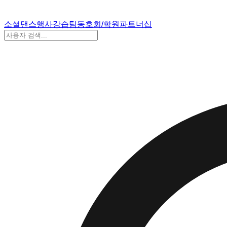
소셜댄스
행사
강습
팀
동호회/학원
파트너십