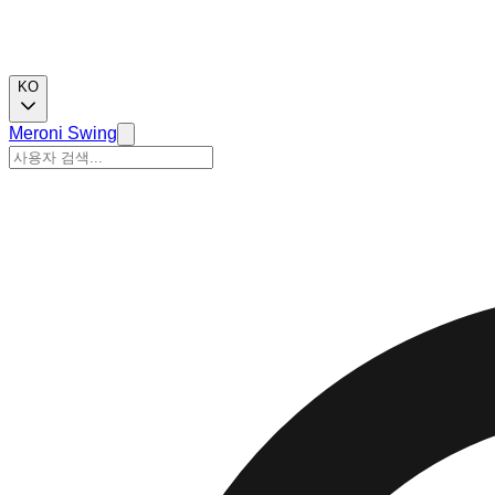
KO
Meroni Swing