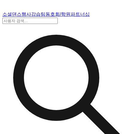
소셜댄스
행사
강습
팀
동호회/학원
파트너십