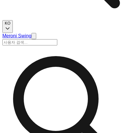
KO
Meroni Swing