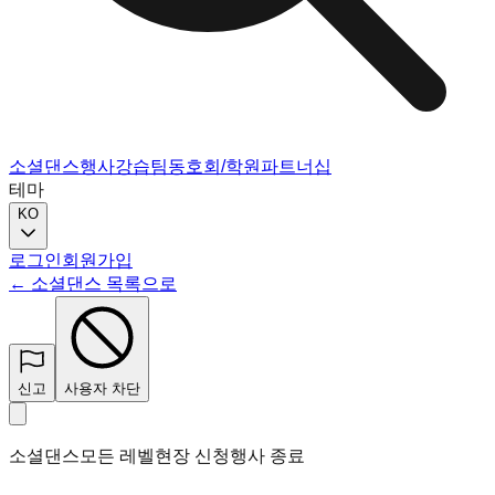
소셜댄스
행사
강습
팀
동호회/학원
파트너십
테마
KO
로그인
회원가입
← 소셜댄스 목록으로
신고
사용자 차단
소셜댄스
모든 레벨
현장 신청
행사 종료