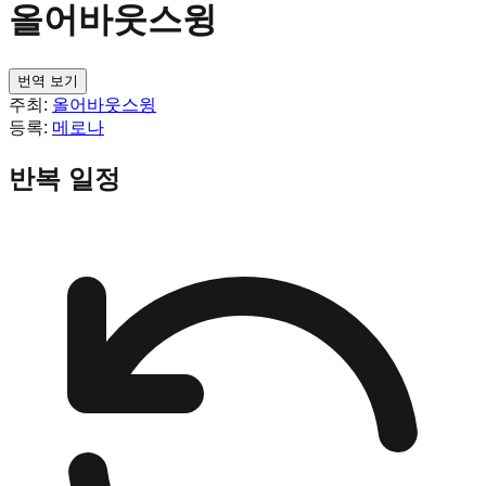
올어바웃스윙
번역 보기
주최:
올어바웃스윙
등록:
메로나
반복 일정